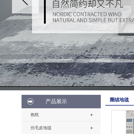
圈绒地毯
产品展示
抱枕
仿毛皮地毯